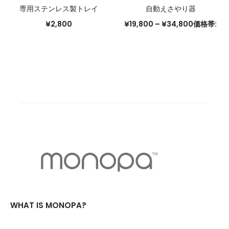
専用ステンレス製トレイ
自動えさやり器
¥
2,800
¥
19,800
–
¥
34,800
価格帯:
¥19,800 – ¥34,800
お買い物カゴに追加
この商品に
オプションを選択
は複数のバリエーションがあ
ります。 オプションは商品ペ
ージから選択できます
WHAT IS MONOPA?