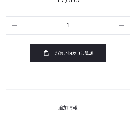
ド
ア
開
閉
お買い物カゴに追加
セ
ン
サ
ー
Plus
個
追加情報