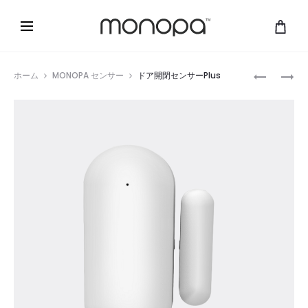
Prod
ド
ド
ホーム
MONOPA センサー
ドア開閉センサーPlus
ア
ア
navig
開
開
閉
閉
セ
セ
ン
ン
サ
サ
ー
ー
ア
ラ
ー
ム