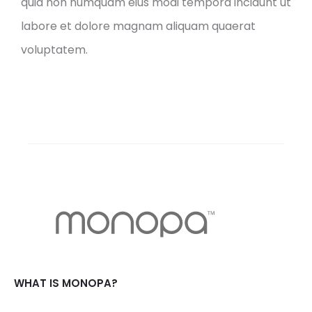
quia non numquam eius modi tempora incidunt ut
labore et dolore magnam aliquam quaerat
voluptatem.
WHAT IS MONOPA?