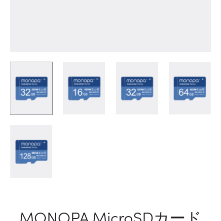
MONOPA MicroSDカード