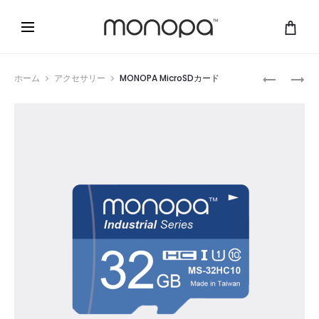
Prod
MONOPA
ド
ホーム
アクセサリー
MONOPA MicroSDカード
CAM
ア
navig
専
開
用
閉
ブ
セ
ラ
ン
ケ
サ
ッ
ー
ト