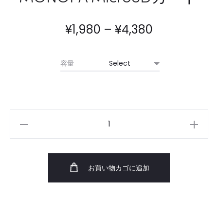
価
¥
1,980
–
¥
4,380
格
容量
帯:
¥1,980
–
MONOPA
MicroSD
¥4,380
カ
ー
お買い物カゴに追加
ド
個